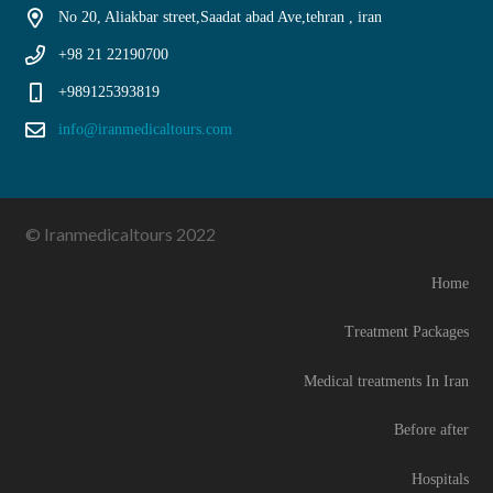
No 20, Aliakbar street,Saadat abad Ave,tehran , iran
+98 21 22190700
+989125393819
info@iranmedicaltours.com
© Iranmedicaltours 2022
Home
Treatment Packages
Medical treatments In Iran
Before after
Hospitals