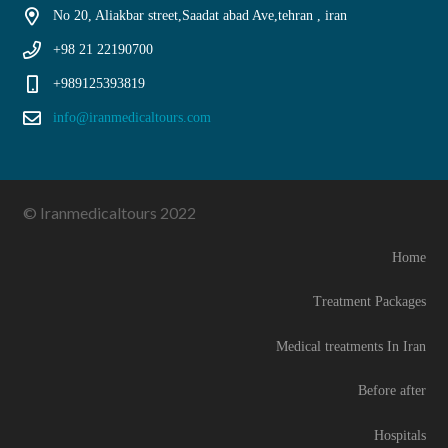
No 20, Aliakbar street,Saadat abad Ave,tehran , iran
+98 21 22190700
+989125393819
info@iranmedicaltours.com
© Iranmedicaltours 2022
Home
Treatment Packages
Medical treatments In Iran
Before after
Hospitals