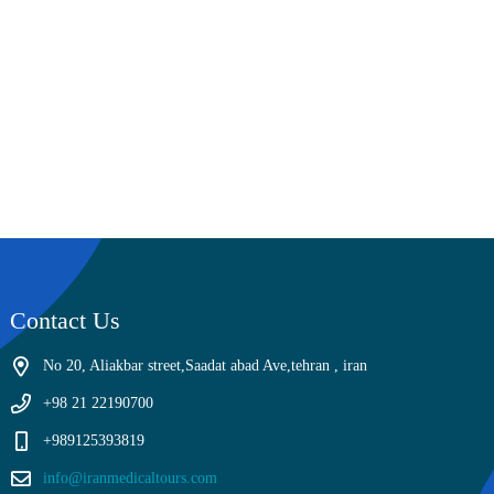
Contact Us
No 20, Aliakbar street,Saadat abad Ave,tehran , iran
+98 21 22190700
+989125393819
info@iranmedicaltours.com