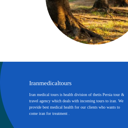
Iranmedicaltours
Iran medical tours is health division of thetis Persia tour &
travel agency which deals with incoming tours to iran. We
provide best medical health for our clients who wants to
come iran for treatment .