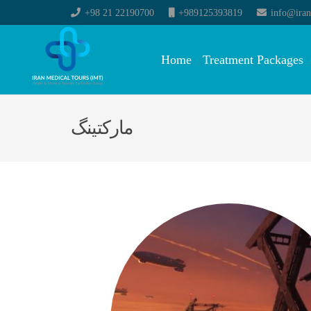
+98 21 22190700
+989125393819
info@iran
Home
Treatment Packages
مارکتینگ