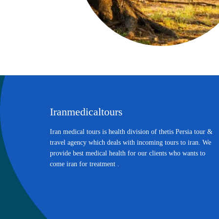
Iranmedicaltours
Iran medical tours is health division of thetis Persia tour &
travel agency which deals with incoming tours to iran. We
provide best medical health for our clients who wants to
come iran for treatment .