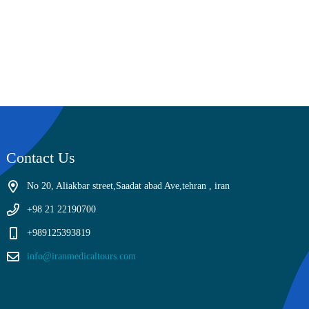
Contact Us
No 20, Aliakbar street,Saadat abad Ave,tehran , iran
+98 21 22190700
+989125393819
info@iranmedicaltours.com