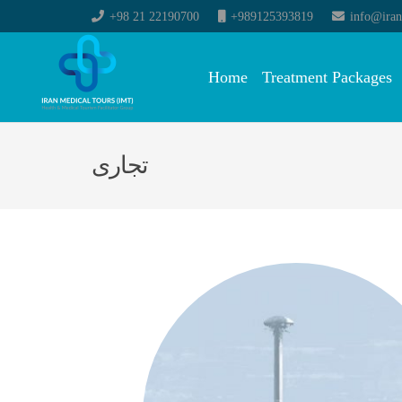
+98 21 22190700
+989125393819
info@iran
Home
Treatment Packages
تجاری