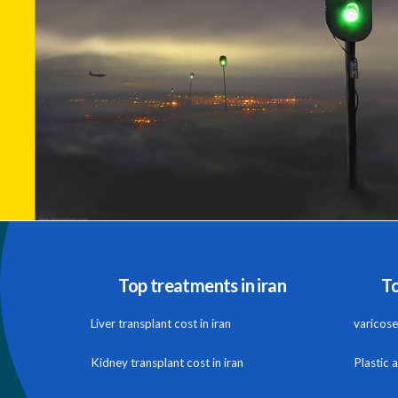
Top treatments in iran
To
Liver transplant cost in iran
varicose 
Kidney transplant cost in iran
Plastic 