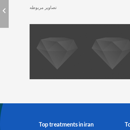
تصاویر مربوطه
Top treatments in iran
To