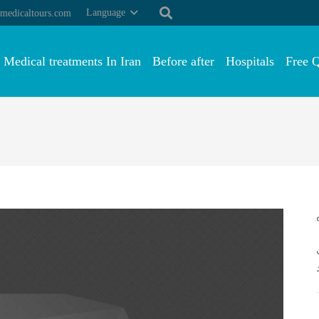
Language
medicaltours.com
Medical treatments In Iran
Before after
Hospitals
Free 