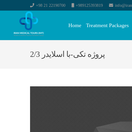
+98 21 22190700
+989125393819
info@iran
Home
Treatment Packages
پروژه تکی-با اسلایدر 2/3