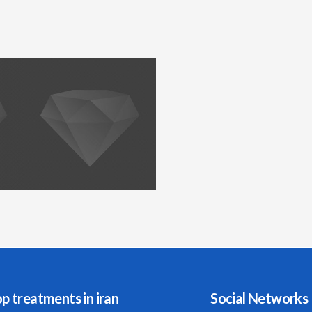
p treatments in iran
Social Networks