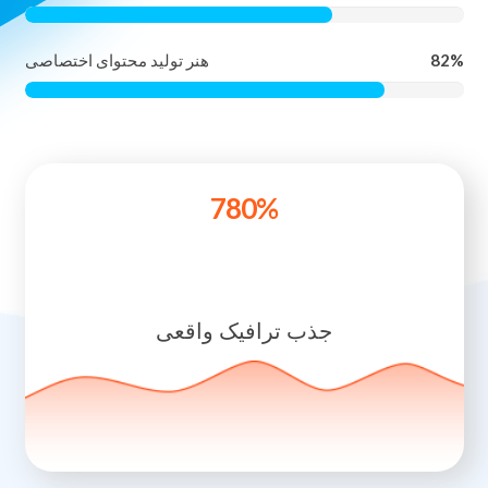
70%
قدرت ما در بهینه سازی و سئو
82%
هنر تولید محتوای اختصاصی
780%
جذب ترافیک واقعی