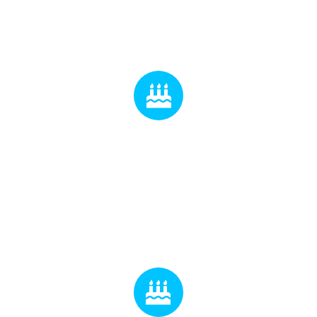
بالاترین سطح گرافیک
قالب ایمپرزا به یقین حرفه ای ترین پوسته وردپرسی
است.