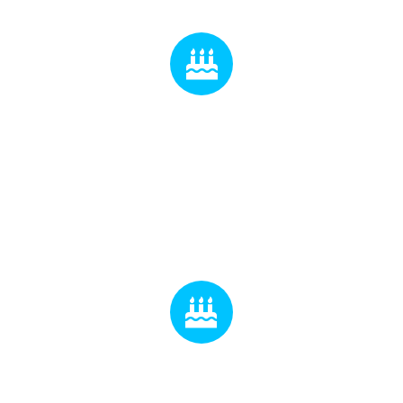
بالاترین سطح گرافیک
قالب ایمپرزا به یقین حرفه ای ترین پوسته وردپرسی
است.
بالاترین سطح گرافیک