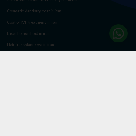
Cosmetic dentistry cost in iran
Cost of IVF treatment in iran
Laser hemorrhoid in iran
Hair transplant cost in iran
Endoscopic sinus surgery cost in iran
lasik eye surgery in iran
Social Networks
© Copyright 2025 Iranmedicaltours. All Rights Reserved