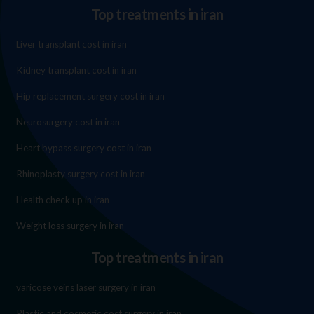
Top treatments in iran
Liver transplant cost in iran
Kidney transplant cost in iran
Hip replacement surgery cost in iran
Neurosurgery cost in iran
Heart bypass surgery cost in iran
Rhinoplasty surgery cost in iran
Health check up in iran
Weight loss surgery in iran
Top treatments in iran
varicose veins laser surgery in iran
Plastic and cosmetic cost surgery in iran