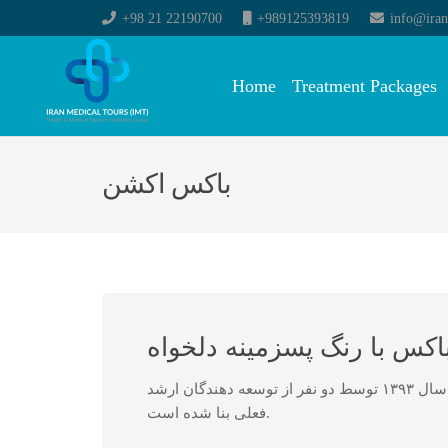
+98 21 22190700
+989125393819
info@iran
Home
Treatment Packages
باکس اکشن
کس با رنگ پسزمینه دلخواه
ابزار وردپرس یکی از ارائه دهندگان بزرگ خدمات وردپرس فارسی می باشد که در سال ۱۳۹۳ توسط دو نفر از توسعه دهندگان ارشد
فعلی بنا شده است.