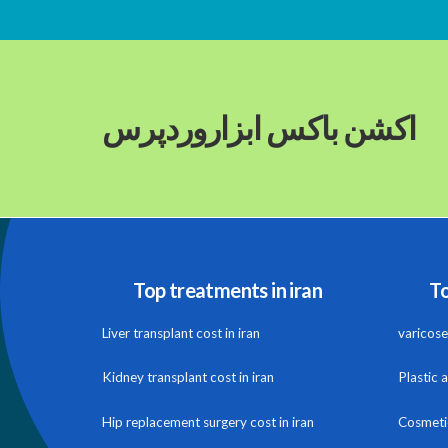
اکشن باکس ابزاروردپرس
Top treatments in iran
To
Liver transplant cost in iran
varicose 
Kidney transplant cost in iran
Plastic 
Hip replacement surgery cost in iran
Cosmetic