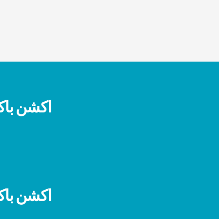
اکشن باک
اکشن باک