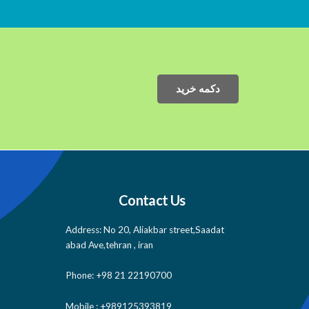
دکمه خرید
Contact Us
Address: No 20, Aliakbar street,Saadat
abad Ave,tehran , iran
Phone: +98 21 22190700
Mobile : +989125393819